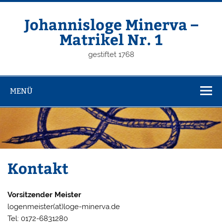
Zum
Inhalt
springen
Johannisloge Minerva –
Matrikel Nr. 1
gestiftet 1768
MENÜ
Kontakt
Vorsitzender Meister
logenmeister(at)loge-minerva.de
Tel: 0172-6831280